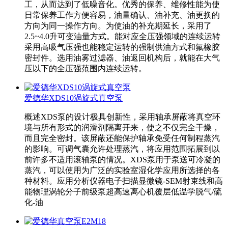
工，从而达到了低噪音化。优秀的保养、维修性能为使
日常保养工作方便容易，油量确认、油补充、油更换的
方向为同一操作方向。为使油的补充期延长，采用了
2.5~4.0升可变油量方式。能对应全压强领域的连续运转
采用高吸气压强也能稳定运转的强制供油方式和氟橡胶
密封件。选用油雾过滤器、油返回机构后，就能在大气
压以下的全压强范围内连续运转。
爱德华XDS10涡旋式真空泵
概述XDS泵的设计极具创新性，采用轴承屏蔽将真空环
境与所有形式的润滑剂隔离开来，使之不仅完全干燥，
而且完全密封。该屏蔽还能保护轴承免受任何制程蒸汽
的影响。可调气囊允许处理蒸汽，将应用范围拓展到以
前许多不适用滚轴泵的情况。XDS泵用于泵送可冷凝的
蒸汽，可以使用为广泛的实验室湿化学应用所选择的各
种材料。应用分析仪器电子扫描显微镜-SEM射束线和高
能物理涡轮分子前级泵超高速离心机覆层低温学脱气/硫
化-油