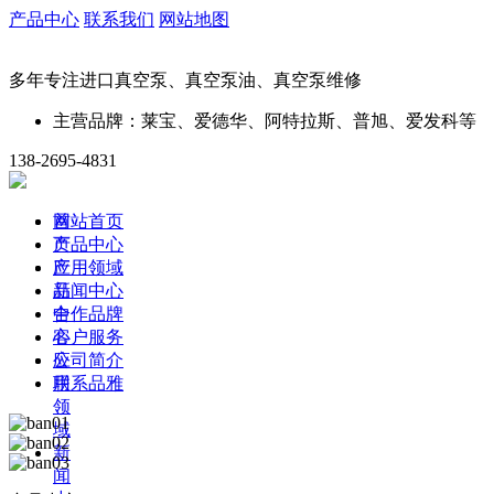
产品中心
联系我们
网站地图
多年专注进口真空泵、真空泵油、真空泵维修
主营品牌：莱宝、爱德华、阿特拉斯、普旭、爱发科等
138-2695-4831
首
网站首页
页
产品中心
产
应用领域
品
新闻中心
中
合作品牌
心
客户服务
应
公司简介
用
联系品雅
领
域
新
闻