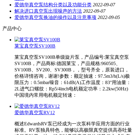
爱德华真空泵结构分类以及功能分类
2022-09-07
解决进口真空泵出现噪声的方法
2022-09-07
爱德华真空泵换油的操作以及注意事项
2022-09-05
产品中心
莱宝真空泵SV100B
莱宝真空泵SV100B单级旋片泵，产品编号:莱宝真空泵
SV100B，产品商标:德国莱宝，产品规格:960505、
SV100B、SV200、SV300B，，型号齐全，原装进口，
价格详情咨询，谢谢!参数：额定抽速：97.5m3/h(L/s)极
限压力：0.5mbar噪音：61dB(A)工作温度：83°用油量：
2L进气口螺纹：Rp5/4inch电机额定功率：2.2kw(50Hz)
中国境内常用电机额定转速：
爱德华真空泵RV12
概述EdwardsRV泵已经成为一次泵科学应用方面的行业
标准。RV泵独具特色，能够以高极限真空提供高吞吐量