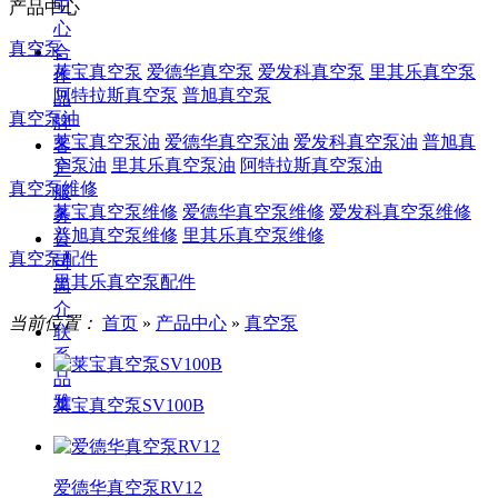
中
产品中心
心
真空泵
合
莱宝真空泵
爱德华真空泵
爱发科真空泵
里其乐真空泵
作
阿特拉斯真空泵
普旭真空泵
品
真空泵油
牌
莱宝真空泵油
爱德华真空泵油
爱发科真空泵油
普旭真
客
空泵油
里其乐真空泵油
阿特拉斯真空泵油
户
真空泵维修
服
莱宝真空泵维修
爱德华真空泵维修
爱发科真空泵维修
务
普旭真空泵维修
里其乐真空泵维修
公
真空泵配件
司
里其乐真空泵配件
简
介
当前位置：
首页
»
产品中心
»
真空泵
联
系
品
雅
莱宝真空泵SV100B
爱德华真空泵RV12