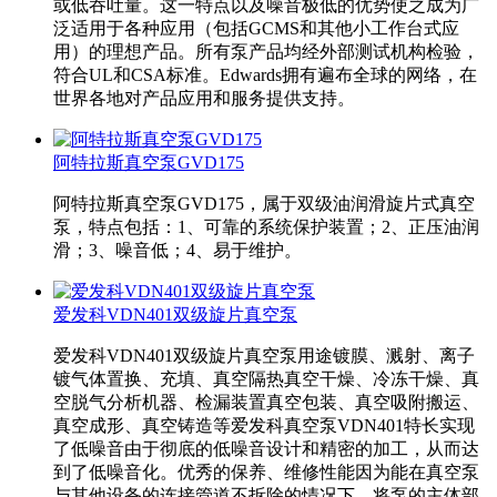
或低吞吐量。这一特点以及噪音极低的优势使之成为广
泛适用于各种应用（包括GCMS和其他小工作台式应
用）的理想产品。所有泵产品均经外部测试机构检验，
符合UL和CSA标准。Edwards拥有遍布全球的网络，在
世界各地对产品应用和服务提供支持。
阿特拉斯真空泵GVD175
阿特拉斯真空泵GVD175，属于双级油润滑旋片式真空
泵，特点包括：1、可靠的系统保护装置；2、正压油润
滑；3、噪音低；4、易于维护。
爱发科VDN401双级旋片真空泵
爱发科VDN401双级旋片真空泵用途镀膜、溅射、离子
镀气体置换、充填、真空隔热真空干燥、冷冻干燥、真
空脱气分析机器、检漏装置真空包装、真空吸附搬运、
真空成形、真空铸造等爱发科真空泵VDN401特长实现
了低噪音由于彻底的低噪音设计和精密的加工，从而达
到了低噪音化。优秀的保养、维修性能因为能在真空泵
与其他设备的连接管道不拆除的情况下，将泵的主体部