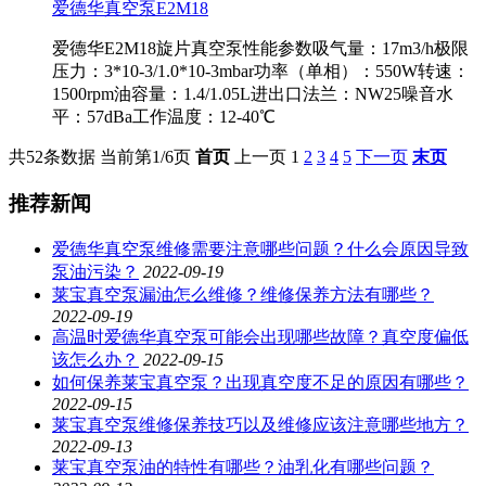
爱德华真空泵E2M18
爱德华E2M18旋片真空泵性能参数吸气量：17m3/h极限
压力：3*10-3/1.0*10-3mbar功率（单相）：550W转速：
1500rpm油容量：1.4/1.05L进出口法兰：NW25噪音水
平：57dBa工作温度：12-40℃
共52条数据
当前第1/6页
首页
上一页
1
2
3
4
5
下一页
末页
推荐新闻
爱德华真空泵维修需要注意哪些问题？什么会原因导致
泵油污染？
2022-09-19
莱宝真空泵漏油怎么维修？维修保养方法有哪些？
2022-09-19
高温时爱德华真空泵可能会出现哪些故障？真空度偏低
该怎么办？
2022-09-15
如何保养莱宝真空泵？出现真空度不足的原因有哪些？
2022-09-15
莱宝真空泵维修保养技巧以及维修应该注意哪些地方？
2022-09-13
莱宝真空泵油的特性有哪些？油乳化有哪些问题？