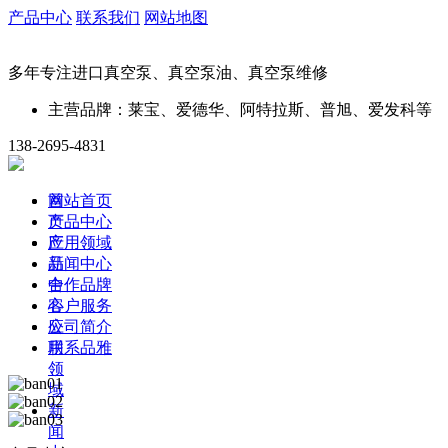
产品中心
联系我们
网站地图
多年专注进口真空泵、真空泵油、真空泵维修
主营品牌：莱宝、爱德华、阿特拉斯、普旭、爱发科等
138-2695-4831
首
网站首页
页
产品中心
产
应用领域
品
新闻中心
中
合作品牌
心
客户服务
应
公司简介
用
联系品雅
领
域
新
闻