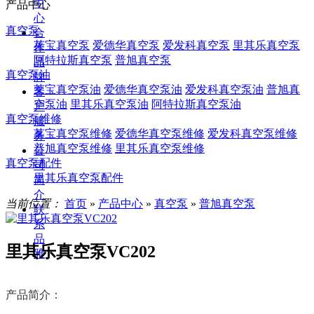
中
产品中心
心
真空泵
合
莱宝真空泵
爱德华真空泵
爱发科真空泵
里其乐真空泵
作
阿特拉斯真空泵
普旭真空泵
品
真空泵油
牌
莱宝真空泵油
爱德华真空泵油
爱发科真空泵油
普旭真
客
空泵油
里其乐真空泵油
阿特拉斯真空泵油
户
真空泵维修
服
莱宝真空泵维修
爱德华真空泵维修
爱发科真空泵维修
务
普旭真空泵维修
里其乐真空泵维修
公
真空泵配件
司
里其乐真空泵配件
简
介
当前位置：
首页
»
产品中心
»
真空泵
»
普旭真空泵
联
系
品
里其乐真空泵VC202
雅
产品简介：