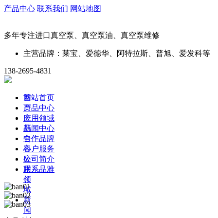
产品中心
联系我们
网站地图
多年专注进口真空泵、真空泵油、真空泵维修
主营品牌：莱宝、爱德华、阿特拉斯、普旭、爱发科等
138-2695-4831
首
网站首页
页
产品中心
产
应用领域
品
新闻中心
中
合作品牌
心
客户服务
应
公司简介
用
联系品雅
领
域
新
闻