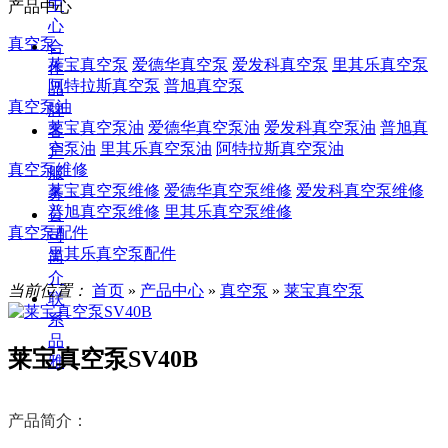
中
产品中心
心
真空泵
合
莱宝真空泵
爱德华真空泵
爱发科真空泵
里其乐真空泵
作
阿特拉斯真空泵
普旭真空泵
品
真空泵油
牌
莱宝真空泵油
爱德华真空泵油
爱发科真空泵油
普旭真
客
空泵油
里其乐真空泵油
阿特拉斯真空泵油
户
真空泵维修
服
莱宝真空泵维修
爱德华真空泵维修
爱发科真空泵维修
务
普旭真空泵维修
里其乐真空泵维修
公
真空泵配件
司
里其乐真空泵配件
简
介
当前位置：
首页
»
产品中心
»
真空泵
»
莱宝真空泵
联
系
品
莱宝真空泵SV40B
雅
产品简介：