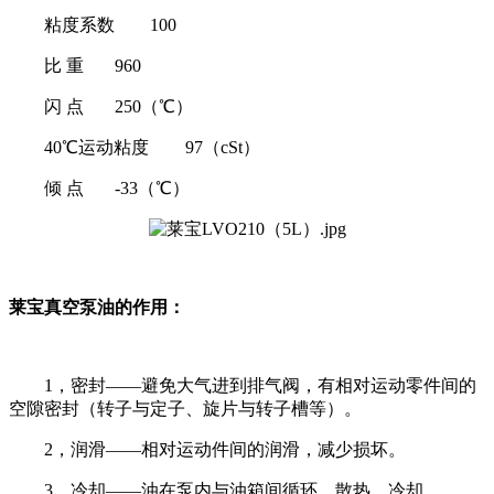
粘度系数
100
比 重
960
闪 点
250（℃）
40℃运动粘度
97（cSt）
倾 点
-33（℃）
莱宝真空泵油的作用：
1，密封——避免大气进到排气阀，有相对运动零件间的
空隙密封（转子与定子、旋片与转子槽等）。
2，润滑——相对运动件间的润滑，减少损坏。
3，冷却——油在泵内与油箱间循环，散热、冷却。