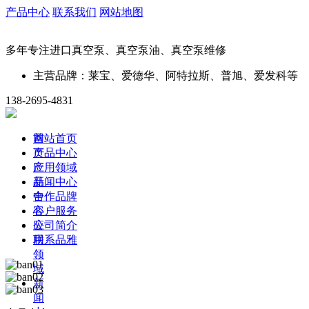
产品中心
联系我们
网站地图
多年专注进口真空泵、真空泵油、真空泵维修
主营品牌：莱宝、爱德华、阿特拉斯、普旭、爱发科等
138-2695-4831
首
网站首页
页
产品中心
产
应用领域
品
新闻中心
中
合作品牌
心
客户服务
应
公司简介
用
联系品雅
领
域
新
闻