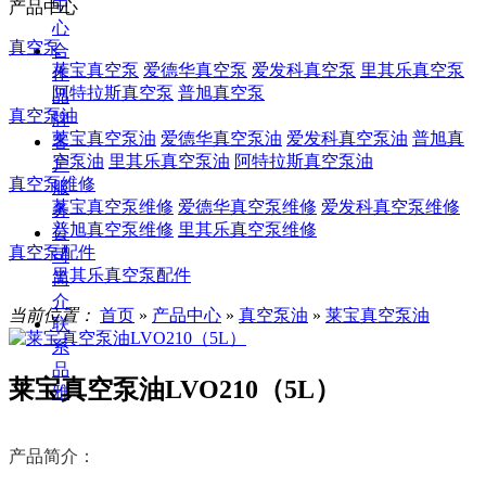
中
产品中心
心
真空泵
合
莱宝真空泵
爱德华真空泵
爱发科真空泵
里其乐真空泵
作
阿特拉斯真空泵
普旭真空泵
品
真空泵油
牌
莱宝真空泵油
爱德华真空泵油
爱发科真空泵油
普旭真
客
空泵油
里其乐真空泵油
阿特拉斯真空泵油
户
真空泵维修
服
莱宝真空泵维修
爱德华真空泵维修
爱发科真空泵维修
务
普旭真空泵维修
里其乐真空泵维修
公
真空泵配件
司
里其乐真空泵配件
简
介
当前位置：
首页
»
产品中心
»
真空泵油
»
莱宝真空泵油
联
系
品
莱宝真空泵油LVO210（5L）
雅
产品简介：