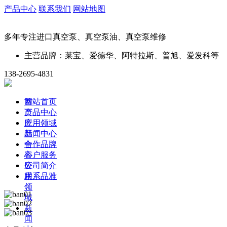
产品中心
联系我们
网站地图
多年专注进口真空泵、真空泵油、真空泵维修
主营品牌：莱宝、爱德华、阿特拉斯、普旭、爱发科等
138-2695-4831
首
网站首页
页
产品中心
产
应用领域
品
新闻中心
中
合作品牌
心
客户服务
应
公司简介
用
联系品雅
领
域
新
闻