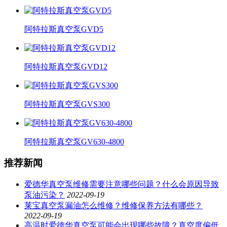
阿特拉斯真空泵GVD5
阿特拉斯真空泵GVD12
阿特拉斯真空泵GVS300
阿特拉斯真空泵GV630-4800
推荐新闻
爱德华真空泵维修需要注意哪些问题？什么会原因导致
泵油污染？
2022-09-19
莱宝真空泵漏油怎么维修？维修保养方法有哪些？
2022-09-19
高温时爱德华真空泵可能会出现哪些故障？真空度偏低