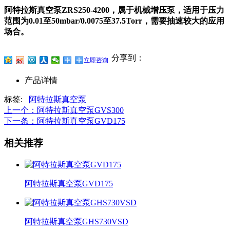
阿特拉斯真空泵ZRS250-4200，属于机械增压泵，适用于压力
范围为0.01至50mbar/0.0075至37.5Torr，需要抽速较大的应用
场合。
分享到：
立即咨询
产品详情
标签:
阿特拉斯真空泵
上一个
：阿特拉斯真空泵GVS300
下一条
：阿特拉斯真空泵GVD175
相关推荐
阿特拉斯真空泵GVD175
阿特拉斯真空泵GHS730VSD