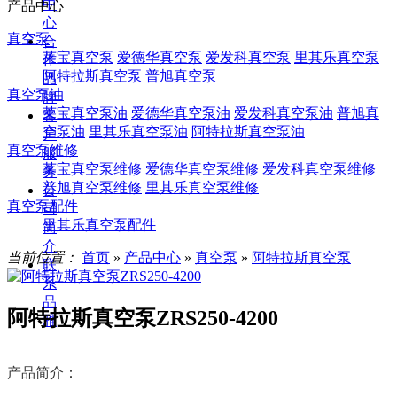
中
产品中心
心
真空泵
合
莱宝真空泵
爱德华真空泵
爱发科真空泵
里其乐真空泵
作
阿特拉斯真空泵
普旭真空泵
品
真空泵油
牌
莱宝真空泵油
爱德华真空泵油
爱发科真空泵油
普旭真
客
空泵油
里其乐真空泵油
阿特拉斯真空泵油
户
真空泵维修
服
莱宝真空泵维修
爱德华真空泵维修
爱发科真空泵维修
务
普旭真空泵维修
里其乐真空泵维修
公
真空泵配件
司
里其乐真空泵配件
简
介
当前位置：
首页
»
产品中心
»
真空泵
»
阿特拉斯真空泵
联
系
品
阿特拉斯真空泵ZRS250-4200
雅
产品简介：