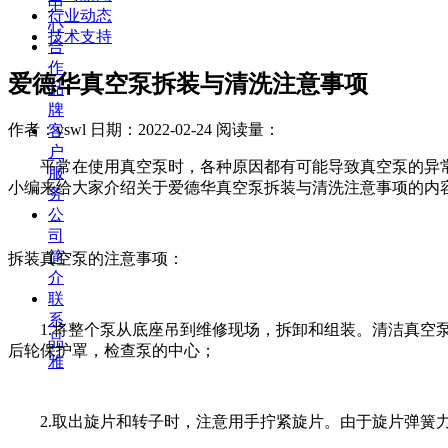
中
行业动态
心
技术支持
合
作
爱德华真空泵拆装与清洗注意事项
品
牌
作者：yswl
日期：2022-02-24
阅读量：
客
户
平常在使用真空泵时，各种原因都有可能导致真空泵的异常
服
小编来给大家介绍关于爱德华真空泵拆装与清洗注意事项的内
务
公
司
简
拆装真空泵的注意事项：
介
联
系
1.将整个泵从底座吊到维修现场，拆卸和组装。清洁真空泵
品
后轮保护罩，检查泵的中心；
雅
2.取出旋片和转子时，注意用手拧紧旋片。由于旋片弹簧力