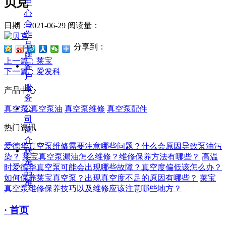
贝克
中
心
合
日期：2021-06-29
阅读量：
作
品
分享到：
牌
上一篇
：莱宝
客
下一篇
：爱发科
户
服
产品中心
务
公
真空泵
真空泵油
真空泵维修
真空泵配件
司
热门资讯
简
介
爱德华真空泵维修需要注意哪些问题？什么会原因导致泵油污
联
染？
莱宝真空泵漏油怎么维修？维修保养方法有哪些？
高温
系
时爱德华真空泵可能会出现哪些故障？真空度偏低该怎么办？
品
如何保养莱宝真空泵？出现真空度不足的原因有哪些？
莱宝
雅
真空泵维修保养技巧以及维修应该注意哪些地方？
· 首页