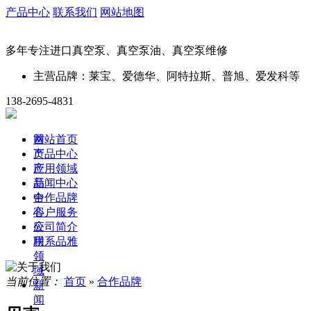
产品中心
联系我们
网站地图
多年专注进口真空泵、真空泵油、真空泵维修
主营品牌：莱宝、爱德华、阿特拉斯、普旭、爱发科等
138-2695-4831
首
网站首页
页
产品中心
产
应用领域
品
新闻中心
中
合作品牌
心
客户服务
应
公司简介
用
联系品雅
领
域
当前位置：
首页
»
合作品牌
新
闻